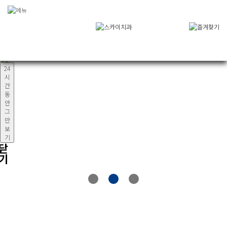
팝업레이어 알림
닫기
24시간 동안 그만 보기
24
시
간
동
안
그
만
보
기
닫
기